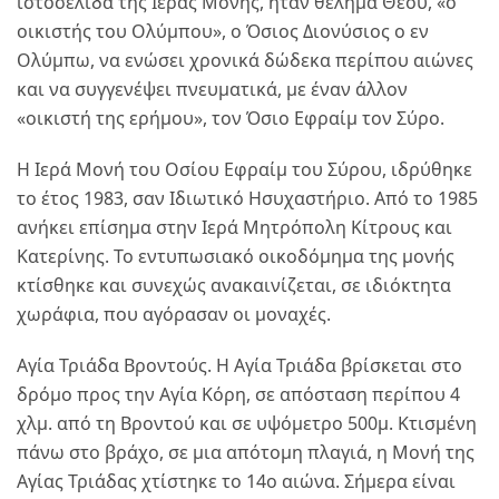
ιστοσελίδα της Ιεράς Μονής, ήταν θέλημα Θεού, «ο
οικιστής του Ολύμπου», ο Όσιος Διονύσιος ο εν
Ολύμπω, να ενώσει χρονικά δώδεκα περίπου αιώνες
και να συγγενέψει πνευματικά, με έναν άλλον
«οικιστή της ερήμου», τον Όσιο Εφραίμ τον Σύρο.
Η Ιερά Μονή του Οσίου Εφραίμ του Σύρου, ιδρύθηκε
το έτος 1983, σαν Ιδιωτικό Ησυχαστήριο. Από το 1985
ανήκει επίσημα στην Ιερά Μητρόπολη Κίτρους και
Κατερίνης. Το εντυπωσιακό οικοδόμημα της μονής
κτίσθηκε και συνεχώς ανακαινίζεται, σε ιδιόκτητα
χωράφια, που αγόρασαν οι μοναχές.
Αγία Τριάδα Βροντούς. H Αγία Τριάδα βρίσκεται στο
δρόμο προς την Αγία Κόρη, σε απόσταση περίπου 4
χλμ. από τη Βροντού και σε υψόμετρο 500μ. Κτισμένη
πάνω στο βράχο, σε μια απότομη πλαγιά, η Μονή της
Αγίας Τριάδας χτίστηκε το 14ο αιώνα. Σήμερα είναι