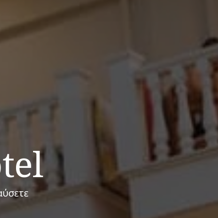
tel
αύσετε