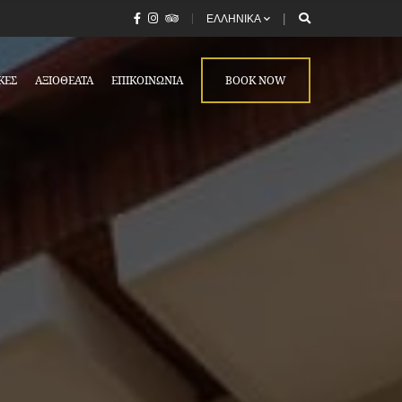
ΕΛΛΗΝΙΚΑ
ΚΈΣ
ΑΞΙΟΘΈΑΤΑ
ΕΠΙΚΟΙΝΩΝΊΑ
BOOK NOW