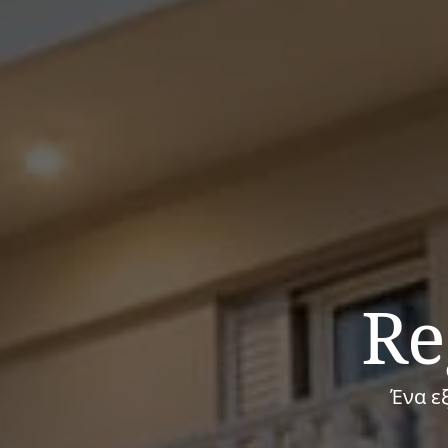
Re
Ένα ε