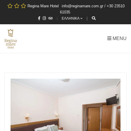
Regina Mare Hotel
info@reginamare.com.gr / +30 23510
61035
ΕΛΛΗΝΙΚΑ
MENU